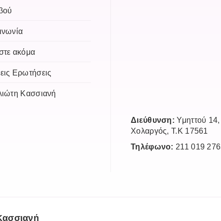
βού
ινωνία
στε ακόμα
εις Ερωτήσεις
λιώτη Κασσιανή
Διεύθυνση:
Υμηττού 14,
Χολαργός, Τ.Κ 17561
Τηλέφωνο:
211 019 276
Κασσιανή