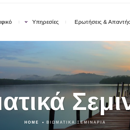
αφικό
Υπηρεσίες
Ερωτήσεις & Απαντήσ
ατικά Σεμι
HOME
ΒΙΩΜΑΤΙΚΆ ΣΕΜΙΝΆΡΙΑ