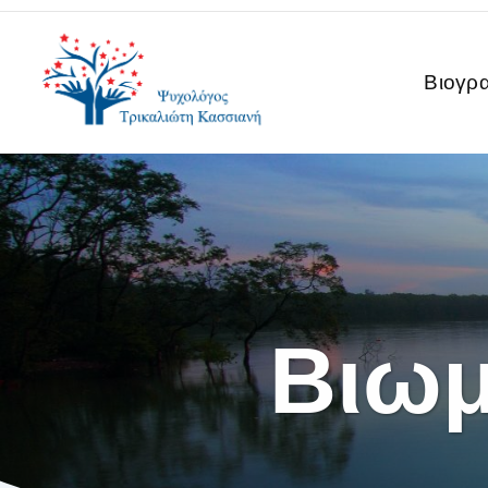
Βιογρ
Βιωμ